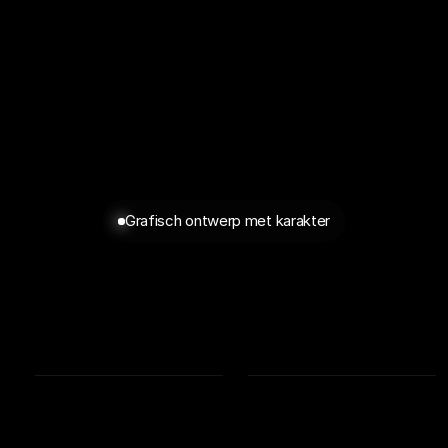
Grafisch ontwerp met karakter
Long-copy
Een
korte
toelichting
op
het
idee
en
de
uitvoering.