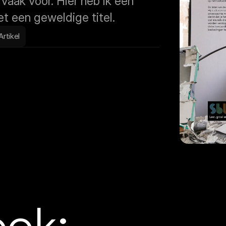
aak voor. Hier heb ik een 
t een geweldige titel.
Artikel
ook: