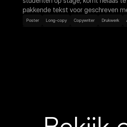
studenten op stage, komt helaas te v
pakkende tekst voor geschreven me
Poster
Long-copy
Copywriter
Drukwerk
Bekijk 