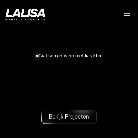
Projecten
Contact
Grafisch ontwerp met karakter
Creatief
en
uniek,
altijd
authentiek.
Versterk
of
creëer
je
merk
met
een
unieke
visuele
identiteit
en
opvallend
ontwerp.
Ik
help
jouw
ideeën
te
vertalen
naar
krachtige
beelden.
Bekijk Projecten