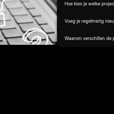
Hoe kies je welke proje
Voeg je regelmatig nie
Waarom verschillen de p