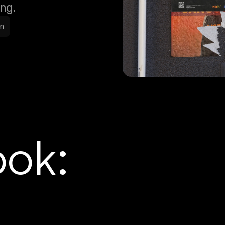
ng.
en
ook: