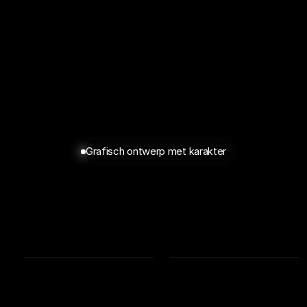
Grafisch ontwerp met karakter
rpop
Poste
Een
korte
toelichting
op
het
idee
en
de
uitvoering.