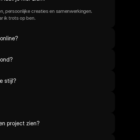
, persoonlijke creaties en samenwerkingen. 
ar ik trots op ben.
online?
erond?
 stijl?
een project zien?